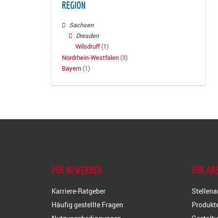
REGION
Sachsen
Dresden
Wilsdruff
(1)
Nordrhein-Westfalen
(3)
Bayern
(1)
FÜR BEWERBER
FÜR AR
Karriere-Ratgeber
Stellena
Häufig gestellte Fragen
Produkte