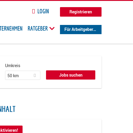
LOGIN
Registrieren
TERNEHMEN
RATGEBER
Für Arbeitgeber
Umkreis
50 km
NHALT
ktivieren!