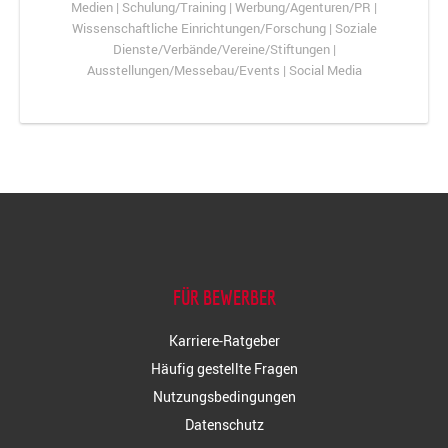
Medien | Schulung/Training | Werbung/Agenturen/PR |
Wissenschaftliche Einrichtungen/Forschung | Soziale
Dienste/Verbände/Vereine/Stiftungen |
Ausstellungen/Messebau/Events | Social Media
FÜR BEWERBER
Karriere-Ratgeber
Häufig gestellte Fragen
Nutzungsbedingungen
Datenschutz