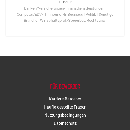
Berlin
Banken/Versicherungen/Finanzdienstleistungen |
Computer/EDV/IT | Internet/E-Business | Politik | Sonstige
Branche | Wirtschaftsprüf./Steuerber./Rechtsanw.
FÜR BEWERBER
Karriere-Ratgeber
Häufig gestellte Fragen
Nutzungsbedingungen
Datenschutz