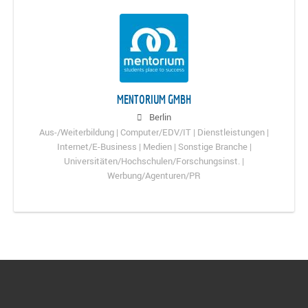
MENTORIUM GMBH
Berlin
Aus-/Weiterbildung | Computer/EDV/IT | Dienstleistungen |
Internet/E-Business | Medien | Sonstige Branche |
Universitäten/Hochschulen/Forschungsinst. |
Werbung/Agenturen/PR