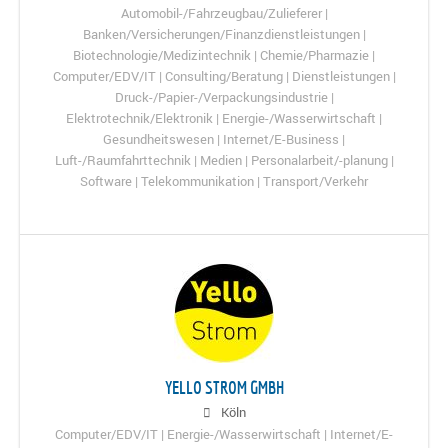
Automobil-/Fahrzeugbau/Zulieferer |
Banken/Versicherungen/Finanzdienstleistungen |
Biotechnologie/Medizintechnik | Chemie/Pharmazie |
Computer/EDV/IT | Consulting/Beratung | Dienstleistungen |
Druck-/Papier-/Verpackungsindustrie |
Elektrotechnik/Elektronik | Energie-/Wasserwirtschaft |
Gesundheitswesen | Internet/E-Business |
Luft-/Raumfahrttechnik | Medien | Personalarbeit/-planung |
Software | Telekommunikation | Transport/Verkehr
YELLO STROM GMBH
Köln
Computer/EDV/IT | Energie-/Wasserwirtschaft | Internet/E-