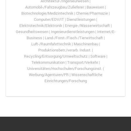
Architektur-/Ingenieurwesen |
Automobil-/Fahrzeugbau/Zulieferer | Bauwesen |
Biotechnologie/Medizintechnik | Chemie/Pharmazie |
Computer/EDV/IT | Dienstleistungen |
Elektrotechnik/Elektronik | Energie-/Wasserwirtschaft |
Gesundheitswesen | Ingenieurdienstleistungen | Internet/E-
Business | Land-/Forst-/Fisch-/Tierwirtschaft |
Luft-/Raumfahrttechnik | Maschinenbau |
Produktionsbetr./verarb. Indust. |
Recycling/Entsorgung/Umweltschutz | Software |
Telekommunikation | Transport/Verkehr |
Universitäten/Hochschulen/Forschungsinst. |
Werbung/Agenturen/PR | Wissenschaftliche
Einrichtungen/Forschung