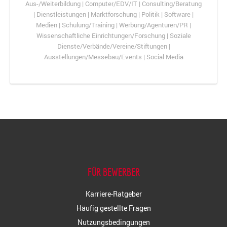
Aus-/Weiterbildung | Computer/EDV/IT | Consulting/Beratung
| Dienstleistungen | Marktforschung | Politik | Software |
Medien | Schulung/Training | Werbung/Agenturen/PR |
Wissenschaftliche Einrichtungen/Forschung | Soziale
Dienste/Verbände/Vereine/Stiftungen |
Ausstellungen/Messebau/Events | Social Media
FÜR BEWERBER
Karriere-Ratgeber
Häufig gestellte Fragen
Nutzungsbedingungen