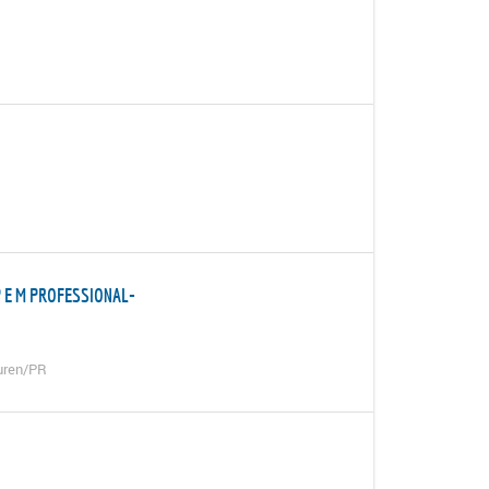
P E M PROFESSIONAL-
turen/PR