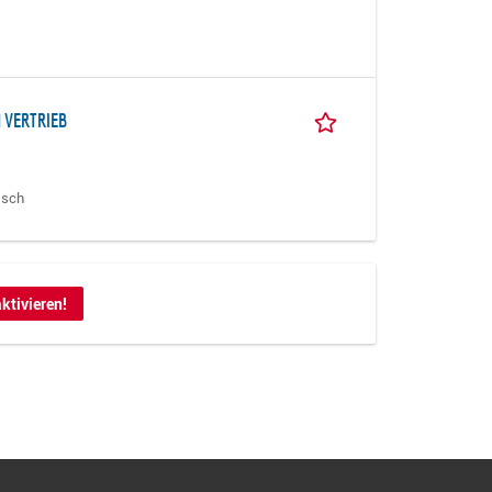
 VERTRIEB
tsch
ktivieren!