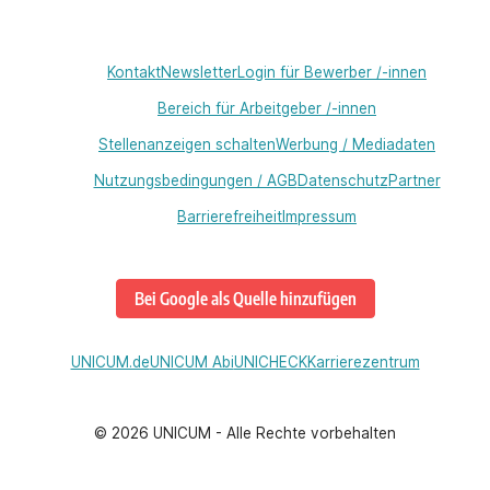
Kontakt
Newsletter
Login für Bewerber /-innen
Bereich für Arbeitgeber /-innen
Stellenanzeigen schalten
Werbung / Mediadaten
Nutzungsbedingungen / AGB
Datenschutz
Partner
Barrierefreiheit
Impressum
Bei Google als Quelle hinzufügen
UNICUM.de
UNICUM Abi
UNICHECK
Karrierezentrum
©
2026
UNICUM - Alle Rechte vorbehalten