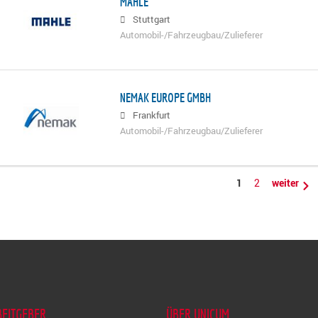
MAHLE
Stuttgart
Automobil-/Fahrzeugbau/Zulieferer
NEMAK EUROPE GMBH
Frankfurt
Automobil-/Fahrzeugbau/Zulieferer
1
2
weiter
BEITGEBER
ÜBER UNICUM