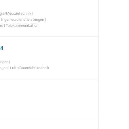
gie/Medizintechnik |
 Ingenieurdienstleistungen |
re | Telekommunikation
BH
ngen |
ungen | Luft-/Raumfahrttechnik