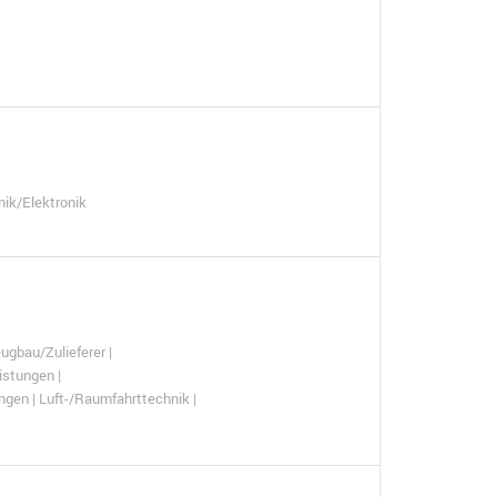
nik/Elektronik
ugbau/Zulieferer |
istungen |
ungen | Luft-/Raumfahrttechnik |