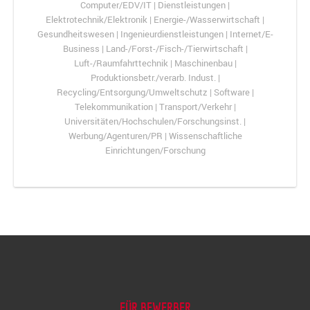
Computer/EDV/IT | Dienstleistungen |
Elektrotechnik/Elektronik | Energie-/Wasserwirtschaft |
Gesundheitswesen | Ingenieurdienstleistungen | Internet/E-
Business | Land-/Forst-/Fisch-/Tierwirtschaft |
Luft-/Raumfahrttechnik | Maschinenbau |
Produktionsbetr./verarb. Indust. |
Recycling/Entsorgung/Umweltschutz | Software |
Telekommunikation | Transport/Verkehr |
Universitäten/Hochschulen/Forschungsinst. |
Werbung/Agenturen/PR | Wissenschaftliche
Einrichtungen/Forschung
FÜR BEWERBER