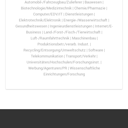
Automobil-/Fahrzeugbau/Zulieferer | Bauwesen |
Biotechnologie/Medizintechnik | Chemie/Pharmazie |
Computer/EDV/IT | Dienstleistungen |
Elektrotechnik/Elektronik | Energie-/Wasserwirtschaft |
Gesundheitswesen | Ingenieurdienstleistungen | Internet/E-
Business | Land-/Forst-/Fisch-/Tierwirtschaft |
Luft-/Raumfahrttechnik | Maschinenbau |
Produktionsbetr./verarb. Indust. |
Recycling/Entsorgung/Umweltschutz | Software |
Telekommunikation | Transport/Verkehr |
Universitäten/Hochschulen/Forschungsinst. |
Werbung/Agenturen/PR | Wissenschaftliche
Einrichtungen/Forschung