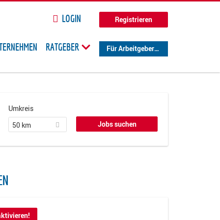
LOGIN
Registrieren
TERNEHMEN
RATGEBER
Für Arbeitgeber
Umkreis
50 km
EN
ktivieren!