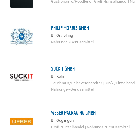
Gastronomie/Hotellerie | Groß-/Einzelhandel | N
PHILIP MORRIS GMBH
Gräfelfing
Nahrungs-/Genussmittel
SUCKIT GMBH
Köln
Tourismus/Reiseveranstalter | Groß-/Einzelhande
Nahrungs-/Genussmittel
WEBER PACKAGING GMBH
Güglingen
Groß-/Einzelhandel | Nahrungs-/Genussmittel