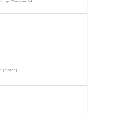
ahrungs-/Genussmittel
l | Medien |