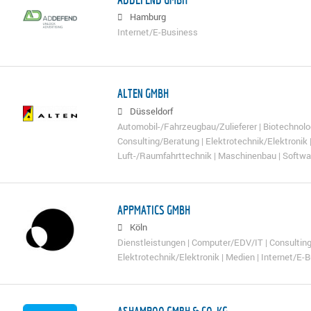
Hamburg
Internet/E-Business
ALTEN GMBH
Düsseldorf
Automobil-/Fahrzeugbau/Zulieferer | Biotechnolo
Consulting/Beratung | Elektrotechnik/Elektronik |
Luft-/Raumfahrttechnik | Maschinenbau | Softwa
APPMATICS GMBH
Köln
Dienstleistungen | Computer/EDV/IT | Consulting
Elektrotechnik/Elektronik | Medien | Internet/E-