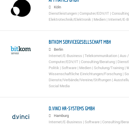
Köln
Dienstleistungen | Computer/EDV/IT | Consulting
Elektrotechnik/Elektronik | Medien | Internet/E-
BITKOM SERVICEGESELLSCHAFT MBH
Berlin
Internet/E-Business | Telekommunikation | Aus-/
Computer/EDV/IT | Consulting/Beratung | Dienstl
Politik | Software | Medien | Schulung/Training 
Wissenschaftliche Einrichtungen/Forschung | So
Dienste/Verbände/Vereine/Stiftungen | Ausstel
Social Media
D.VINCI HR-SYSTEMS GMBH
Hamburg
Internet/E-Business | Software | Consulting/Bera